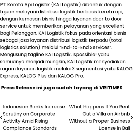
PT Kereta Api Logistik (KAI Logistik) dibentuk dengan
tujuan melayani distribusi logistik berbasis kereta api,
dengan kemasan bisnis hingga layanan door to door
service untuk memberikan pelayanan yang excellent
bagi Pelanggan. KAI Logistik fokus pada orientasi bisnis
sebagai jasa layanan distribusi logistik terpadu (total
logistics solution) melalui “End-to-End Services”.
Mengusung tagline KAI Logistik, ispossible! yaitu
semuanya menjadi mungkin, KAI Logistik menyediakan
ragam layanan logistik melalui 3 segmentasi yaitu KALOG
Express, KALOG Plus dan KALOG Pro.
Press Release ini juga sudah tayang di
VRITIMES
Indonesian Banks Increase
What Happens If You Rent
Navigasi
Scrutiny on Corporate
Out a Villa on Airbnb
pos
Activity Amid Rising
Without a Proper Business
Compliance Standards
License in Bali