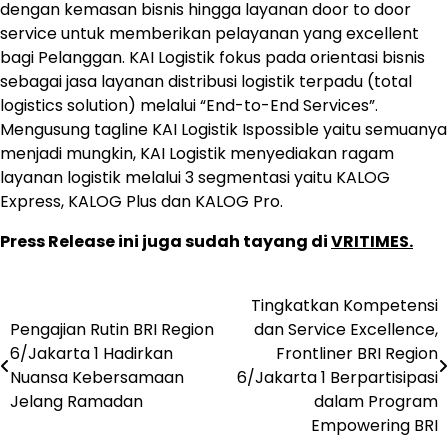
dengan kemasan bisnis hingga layanan door to door
service untuk memberikan pelayanan yang excellent
bagi Pelanggan. KAI Logistik fokus pada orientasi bisnis
sebagai jasa layanan distribusi logistik terpadu (total
logistics solution) melalui “End-to-End Services”.
Mengusung tagline KAI Logistik Ispossible yaitu semuanya
menjadi mungkin, KAI Logistik menyediakan ragam
layanan logistik melalui 3 segmentasi yaitu KALOG
Express, KALOG Plus dan KALOG Pro.
Press Release ini juga sudah tayang di
VRITIMES.
Tingkatkan Kompetensi
Navigasi
Pengajian Rutin BRI Region
dan Service Excellence,
pos
6/Jakarta 1 Hadirkan
Frontliner BRI Region
Nuansa Kebersamaan
6/Jakarta 1 Berpartisipasi
Jelang Ramadan
dalam Program
Empowering BRI