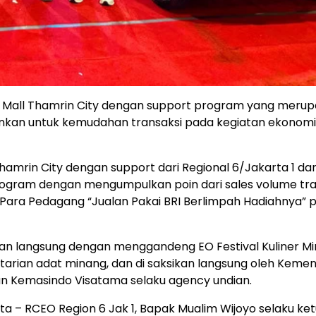
ng Mall Thamrin City dengan support program yang meru
nkan untuk kemudahan transaksi pada kegiatan ekonomi
hamrin City dengan support dari Regional 6/Jakarta 1 dan
rogram dengan mengumpulkan poin dari sales volume tra
Para Pedagang “Jualan Pakai BRI Berlimpah Hadiahnya” 
dian langsung dengan menggandeng EO Festival Kuliner Mi
tarian adat minang, dan di saksikan langsung oleh Kemen
an dan Kemasindo Visatama selaku agency undian.
ata – RCEO Region 6 Jak 1, Bapak Mualim Wijoyo selaku ke