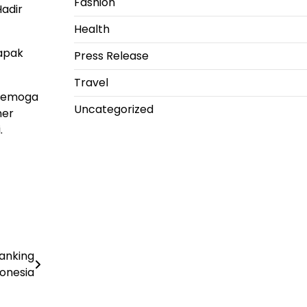
Fashion
Hadir
Health
Bapak
Press Release
Travel
 semoga
Uncategorized
mer
.
anking
onesia