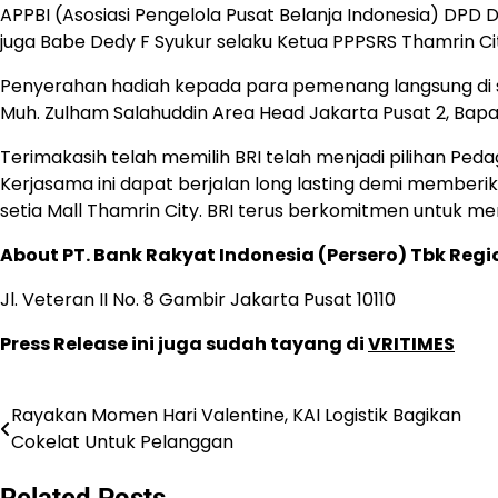
APPBI (Asosiasi Pengelola Pusat Belanja Indonesia) DPD D
juga Babe Dedy F Syukur selaku Ketua PPPSRS Thamrin Ci
Penyerahan hadiah kepada para pemenang langsung di ser
Muh. Zulham Salahuddin Area Head Jakarta Pusat 2, Bap
Terimakasih telah memilih BRI telah menjadi pilihan Pe
Kerjasama ini dapat berjalan long lasting demi member
setia Mall Thamrin City. BRI terus berkomitmen untuk 
About PT. Bank Rakyat Indonesia (Persero) Tbk Regi
Jl. Veteran II No. 8 Gambir Jakarta Pusat 10110
Press Release ini juga sudah tayang di
VRITIMES
Rayakan Momen Hari Valentine, KAI Logistik Bagikan
Navigasi
Cokelat Untuk Pelanggan
pos
Related Posts