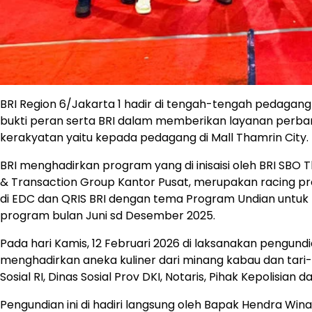
BRI Region 6/Jakarta 1 hadir di tengah-tengah pedaga
bukti peran serta BRI dalam memberikan layanan perba
kerakyatan yaitu kepada pedagang di Mall Thamrin City.
BRI menghadirkan program yang di inisaisi oleh BRI SBO T
& Transaction Group Kantor Pusat, merupakan racing p
di EDC dan QRIS BRI dengan tema Program Undian untuk 
program bulan Juni sd Desember 2025.
Pada hari Kamis, 12 Februari 2026 di laksanakan pengun
menghadirkan aneka kuliner dari minang kabau dan tari-
Sosial RI, Dinas Sosial Prov DKI, Notaris, Pihak Kepolisi
Pengundian ini di hadiri langsung oleh Bapak Hendra Win