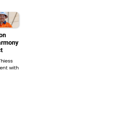
on
Harmony
t
Thiess
ent with