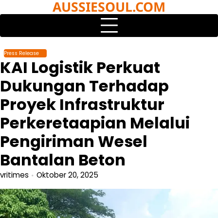
AUSSIESOUL.COM
Skip
to
content
Press Release
KAI Logistik Perkuat
Dukungan Terhadap
Proyek Infrastruktur
Perkeretaapian Melalui
Pengiriman Wesel
Bantalan Beton
vritimes
Oktober 20, 2025